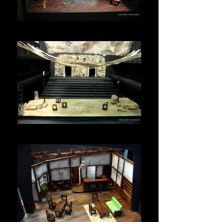
浄瑠璃の庭
ルドンの黙示