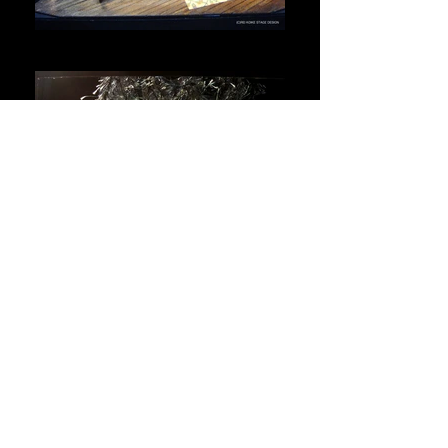
沈黙亭のあかり
四人は姉妹